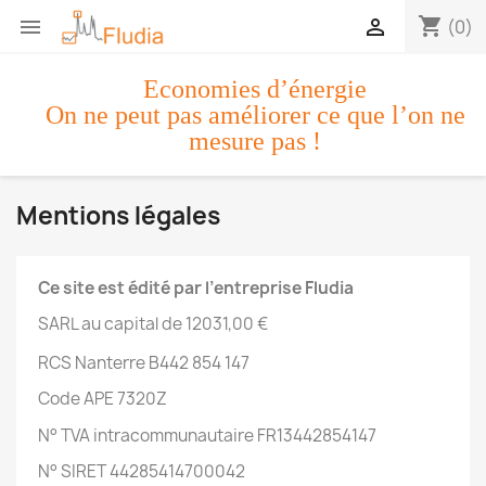
shopping_cart


(0)
Economies d’énergie
On ne peut pas améliorer ce que l’on ne
mesure pas !
Mentions légales
Ce site est édité par l’entreprise Fludia
SARL au capital de 12031,00 €
RCS Nanterre B442 854 147
Code APE 7320Z
N° TVA intracommunautaire FR13442854147
N° SIRET
44285414700042