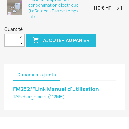
consommation électrique
110 € HT
x 1
(LoRa local) Pas de temps-1
min
Quantité

AJOUTER AU PANIER
Documents joints
FM232/FLink Manuel d'utilisation
Téléchargement (1.12MB)